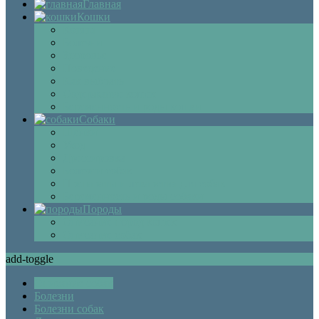
Главная
Кошки
Котята
Болезни
Здоровье
Поведение
Как выбрать
Содержание кошек
Беременность и роды кошки
Собаки
Щенки
Уход
Дрессировка
Болезни собак
Препараты и лекарства для собак
Беременность и роды собаки
Породы
Описание пород кошек
Описание собак
add-toggle
Описание собак
Болезни
Болезни собак