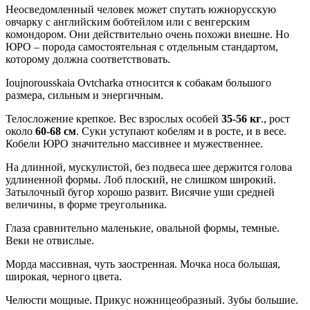
Неосведомленный человек может спутать южнорусскую
овчарку с английским бобтейлом или с венгерским
комондором. Они действительно очень похожи внешне. Но
ЮРО – порода самостоятельная с отдельным стандартом,
которому должна соответствовать.
Ioujnorousskaia Ovtcharka относится к собакам большого
размера, сильным и энергичным.
Телосложение крепкое. Вес взрослых особей
35-56 кг
., рост
около
60-68 см
. Суки уступают кобелям и в росте, и в весе.
Кобели ЮРО значительно массивнее и мужественнее.
На длинной, мускулистой, без подвеса шее держится голова
удлиненной формы. Лоб плоский, не слишком широкий.
Затылочный бугор хорошо развит. Висячие уши средней
величины, в форме треугольника.
Глаза сравнительно маленькие, овальной формы, темные.
Веки не отвислые.
Морда массивная, чуть заостренная. Мочка носа большая,
широкая, черного цвета.
Челюсти мощные. Прикус ножницеобразный. Зубы большие.