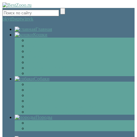
ok
yt
fb
gp
tw
in
vk
Главная
Кошки
Котята
Болезни
Здоровье
Поведение
Как выбрать
Содержание кошек
Беременность и роды кошки
Собаки
Щенки
Уход
Дрессировка
Болезни собак
Препараты и лекарства для собак
Беременность и роды собаки
Породы
Описание пород кошек
Описание собак