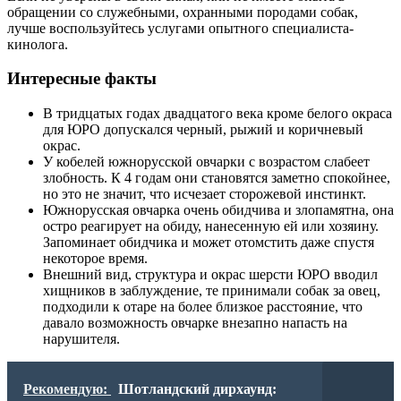
обращении со служебными, охранными породами собак,
лучше воспользуйтесь услугами опытного специалиста-
кинолога.
Интересные факты
В тридцатых годах двадцатого века кроме белого окраса
для ЮРО допускался черный, рыжий и коричневый
окрас.
У кобелей южнорусской овчарки с возрастом слабеет
злобность. К 4 годам они становятся заметно спокойнее,
но это не значит, что исчезает сторожевой инстинкт.
Южнорусская овчарка очень обидчива и злопамятна, она
остро реагирует на обиду, нанесенную ей или хозяину.
Запоминает обидчика и может отомстить даже спустя
некоторое время.
Внешний вид, структура и окрас шерсти ЮРО вводил
хищников в заблуждение, те принимали собак за овец,
подходили к отаре на более близкое расстояние, что
давало возможность овчарке внезапно напасть на
нарушителя.
Рекомендую:
Шотландский дирхаунд: