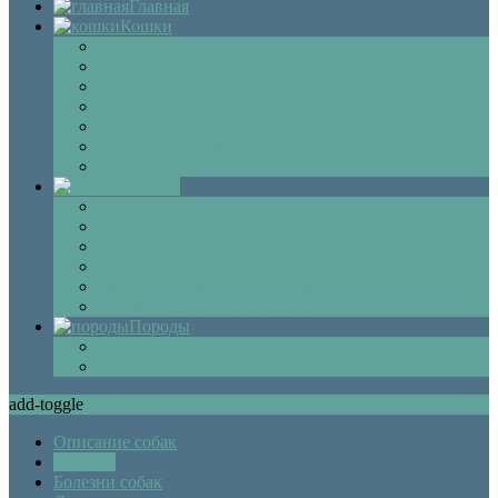
Главная
Кошки
Котята
Болезни
Здоровье
Поведение
Как выбрать
Содержание кошек
Беременность и роды кошки
Собаки
Щенки
Уход
Дрессировка
Болезни собак
Препараты и лекарства для собак
Беременность и роды собаки
Породы
Описание пород кошек
Описание собак
add-toggle
Описание собак
Болезни
Болезни собак