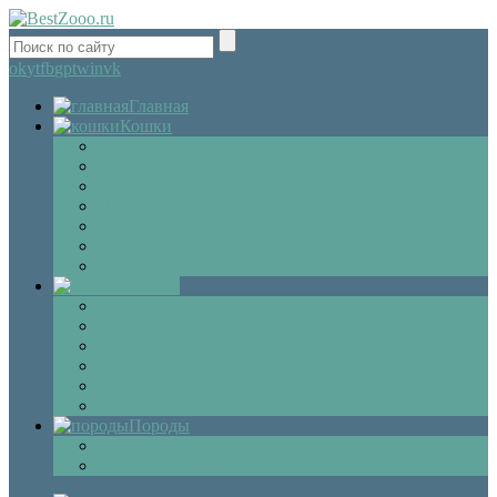
ok
yt
fb
gp
tw
in
vk
Главная
Кошки
Котята
Болезни
Здоровье
Поведение
Как выбрать
Содержание кошек
Беременность и роды кошки
Собаки
Щенки
Уход
Дрессировка
Болезни собак
Препараты и лекарства для собак
Беременность и роды собаки
Породы
Описание пород кошек
Описание собак