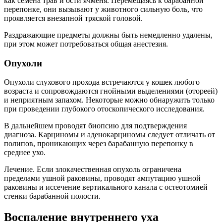
как семена трав и ости ячменя. Перемещаясь к барабанной
перепонке, они вызывают у животного сильную боль, что
проявляется внезапной тряской головой.
Раздражающие предметы должны быть немедленно удалены,
при этом может потребоваться общая анестезия.
Опухоли
Опухоли слухового прохода встречаются у кошек любого
возраста и сопровождаются гнойными выделениями (отореей)
и неприятным запахом. Некоторые можно обнаружить только
при проведении глубокого отоскопического исследования.
В дальнейшем проводят биопсию для подтверждения
диагноза. Карциномы и аденокарциномы следует отличать от
полипов, проникающих через барабанную перепонку в
среднее ухо.
Лечение. Если злокачественная опухоль ограничена
пределами ушной раковины, проводят ампутацию ушной
раковины и иссечение вертикального канала с остеотомией
стенки барабанной полости.
Воспаление внутреннего уха