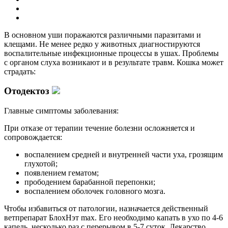
В основном уши поражаются различными паразитами и
клещами. Не менее редко у животных диагностируются
воспалительные инфекционные процессы в ушах. Проблемы
с органом слуха возникают и в результате травм. Кошка может
страдать:
Отодектоз
Главные симптомы заболевания:
При отказе от терапии течение болезни осложняется и
сопровождается:
воспалением средней и внутренней части уха, грозящим
глухотой;
появлением гематом;
прободением барабанной перепонки;
воспалением оболочек головного мозга.
Чтобы избавиться от патологии, назначается действенный
ветпрепарат БлохНэт max. Его необходимо капать в ухо по 4-6
капель, несколько раз с перерывом в 5-7 суток. Лекарство