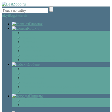
ok
yt
fb
gp
tw
in
vk
Главная
Кошки
Котята
Болезни
Здоровье
Поведение
Как выбрать
Содержание кошек
Беременность и роды кошки
Собаки
Щенки
Уход
Дрессировка
Болезни собак
Препараты и лекарства для собак
Беременность и роды собаки
Породы
Описание пород кошек
Описание собак