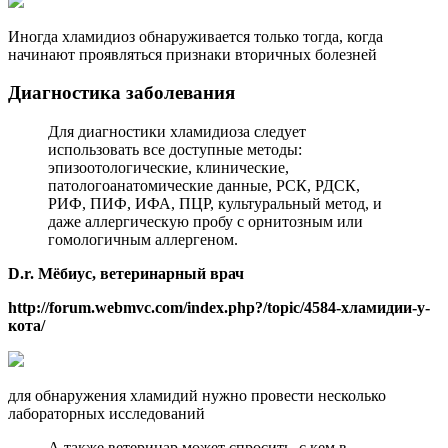
Иногда хламидиоз обнаруживается только тогда, когда
начинают проявляться признаки вторичных болезней
Диагностика заболевания
Для диагностики хламидиоза следует
использовать все доступные методы:
эпизоотологические, клинические,
патологоанатомические данные, РСК, РДСК,
РИФ, ПИФ, ИФА, ПЦР, культуральный метод, и
даже аллергическую пробу с орнитозным или
гомологичным аллергеном.
D.r. Мёбиус, ветеринарный врач
http://forum.webmvc.com/index.php?/topic/4584-хламидии-у-
кота/
для обнаружения хламидий нужно провести несколько
лабораторных исследований
А также ветеринар может спросить, с кем в