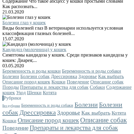
Содержание Что такое абсцесс у кошки простыми словами
Как распознать...
21.03.2020
Болезни глаз у кошек
Виды болезней глаз В ветеринарии используется условная
классификация глазных болезней...
15.07.2020
Кандидоз (молочница) у кошек
Симптомы кандидоза у кошек. Среди признаков кандидоза у
кошек: Диарея;...
03.05.2020
Беременность и роды кошки
Беременность и роды собаки
Болезни
Болезни собак
Дрессировка
Здоровье
Как выбрать
Описание пород кошек
Кошки
Поведение
Описание собак
Породы
Препараты и лекарства для собак
Собаки
Содержание
кошек
Уход
Щенки
Котята
Рубрики
Болезни
Болезни
Беременность и роды собаки
Без рубрики
собак
Дрессировка
Здоровье
Как выбрать
Котята
Описание собак
Описание пород кошек
Кошки
Препараты и лекарства для собак
Поведение