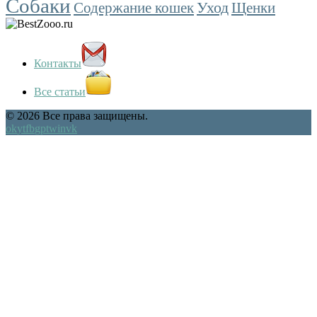
Собаки
Уход
Содержание кошек
Щенки
Контакты
Все статьи
© 2026 Все права защищены.
ok
yt
fb
gp
tw
in
vk