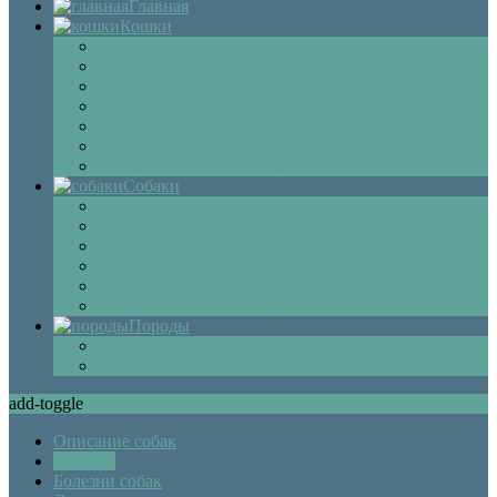
Главная
Кошки
Котята
Болезни
Здоровье
Поведение
Как выбрать
Содержание кошек
Беременность и роды кошки
Собаки
Щенки
Уход
Дрессировка
Болезни собак
Препараты и лекарства для собак
Беременность и роды собаки
Породы
Описание пород кошек
Описание собак
add-toggle
Описание собак
Болезни
Болезни собак