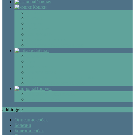
Главная
Кошки
Котята
Болезни
Здоровье
Поведение
Как выбрать
Содержание кошек
Беременность и роды кошки
Собаки
Щенки
Уход
Дрессировка
Болезни собак
Препараты и лекарства для собак
Беременность и роды собаки
Породы
Описание пород кошек
Описание собак
add-toggle
Описание собак
Болезни
Болезни собак