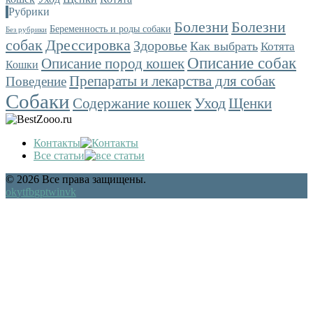
Рубрики
Болезни
Болезни
Беременность и роды собаки
Без рубрики
собак
Дрессировка
Здоровье
Как выбрать
Котята
Описание собак
Описание пород кошек
Кошки
Препараты и лекарства для собак
Поведение
Собаки
Уход
Содержание кошек
Щенки
Контакты
Все статьи
© 2026 Все права защищены.
ok
yt
fb
gp
tw
in
vk