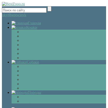
ok
yt
fb
gp
tw
in
vk
Главная
Кошки
Котята
Болезни
Здоровье
Поведение
Как выбрать
Содержание кошек
Беременность и роды кошки
Собаки
Щенки
Уход
Дрессировка
Болезни собак
Препараты и лекарства для собак
Беременность и роды собаки
Породы
Описание пород кошек
Описание собак