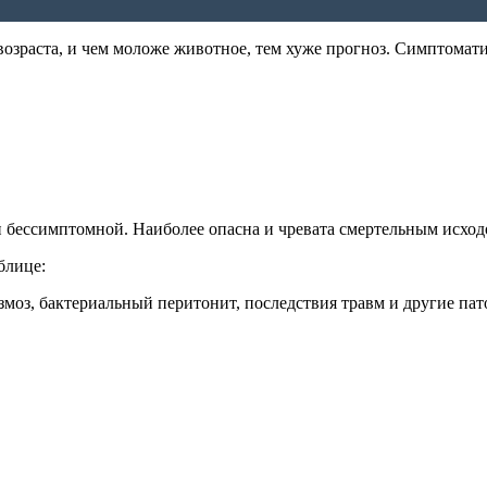
возраста, и чем моложе животное, тем хуже прогноз. Симптомат
и бессимптомной. Наиболее опасна и чревата смертельным исход
блице:
оз, бактериальный перитонит, последствия травм и другие пато