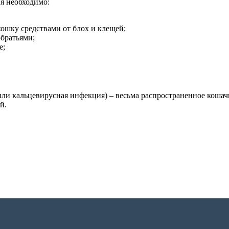
ия необходимо:
ошку средствами от блох и клещей;
обратьями;
е;
или кальцевирусная инфекция) – весьма распространенное кошач
й.