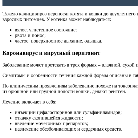
Тяжело калицивироз переносят котята и кошки до двухлетнего 
взрослых питомцев. У котенка может наблюдаться:
вялое, угнетенное состояние;
рвота и понос;
частое, поверхностное дыхание, одышка.
Коронавирус и вирусный перитонит
Заболевание может протекать в трех формах – влажной, сухой 
Симптомы и особенности течения каждой формы описаны в та
По клиническим проявлениям заболевание похоже на токсоплазм
из брюшной или грудной полости кошки, делают рентген.
Лечение включает в себя:
инъекции цефалоспоринов или сульфаниламидов;
откачку скопившейся жидкости;
введение мочегонных препаратов;
назначение обезболивающих и сердечных средств.