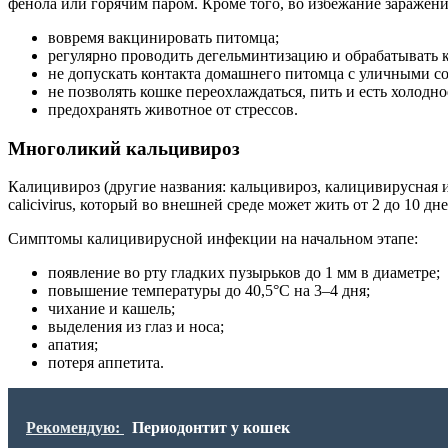
фенола или горячим паром. Кроме того, во избежание заражен
вовремя вакцинировать питомца;
регулярно проводить дегельминтизацию и обрабатывать к
не допускать контакта домашнего питомца с уличными с
не позволять кошке переохлаждаться, пить и есть холодно
предохранять животное от стрессов.
Многоликий кальцивироз
Калицивироз (другие названия: кальцивироз, калицивирусная 
calicivirus, который во внешней среде может жить от 2 до 10 дне
Симптомы калицивирусной инфекции на начальном этапе:
появление во рту гладких пузырьков до 1 мм в диаметре;
повышение температуры до 40,5°С на 3–4 дня;
чихание и кашель;
выделения из глаз и носа;
апатия;
потеря аппетита.
Рекомендую:
Периодонтит у кошек