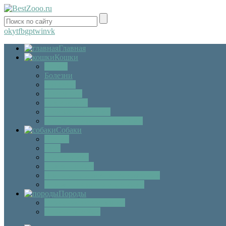
ok
yt
fb
gp
tw
in
vk
Главная
Кошки
Котята
Болезни
Здоровье
Поведение
Как выбрать
Содержание кошек
Беременность и роды кошки
Собаки
Щенки
Уход
Дрессировка
Болезни собак
Препараты и лекарства для собак
Беременность и роды собаки
Породы
Описание пород кошек
Описание собак