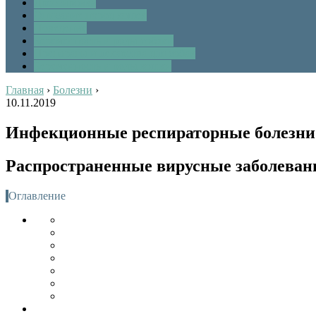
Дрессировка
Описание пород кошек
Поведение
Беременность и роды собаки
Препараты и лекарства для собак
Беременность и роды кошки
Главная
›
Болезни
›
10.11.2019
Инфекционные респираторные болезни
Распространенные вирусные заболевани
Оглавление