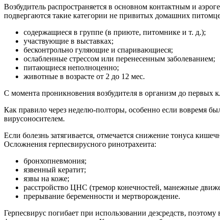
Возбудитель распространяется в основном контактным и аэрог
подвергаются такие категории не привитых домашних питомцев
содержащиеся в группе (в приюте, питомнике и т. д.);
участвующие в выставках;
бесконтрольно гуляющие и спаривающиеся;
ослабленные стрессом или перенесенным заболеванием;
питающиеся неполноценно;
животные в возрасте от 2 до 12 мес.
С момента проникновения возбудителя в организм до первых к
Как правило через неделю-полторы, особенно если вовремя был
вирусоносителем.
Если болезнь затягивается, отмечается снижение тонуса кишеч
Осложнения герпесвирусного ринотрахеита:
бронхопневмония;
язвенный кератит;
язвы на коже;
расстройство ЦНС (тремор конечностей, манежные движе
прерывание беременности и мертворождение.
Герпесвирус погибает при использовании дезсредств, поэтому