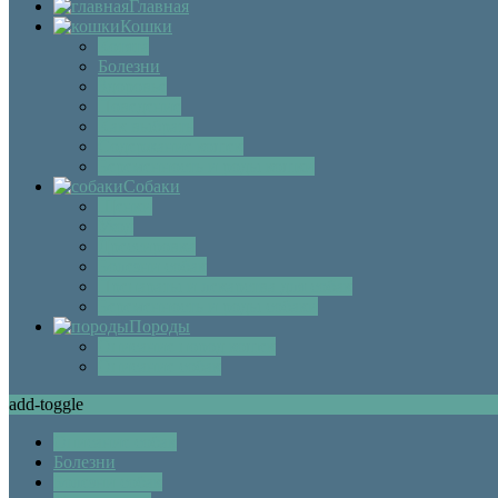
Главная
Кошки
Котята
Болезни
Здоровье
Поведение
Как выбрать
Содержание кошек
Беременность и роды кошки
Собаки
Щенки
Уход
Дрессировка
Болезни собак
Препараты и лекарства для собак
Беременность и роды собаки
Породы
Описание пород кошек
Описание собак
add-toggle
Описание собак
Болезни
Болезни собак