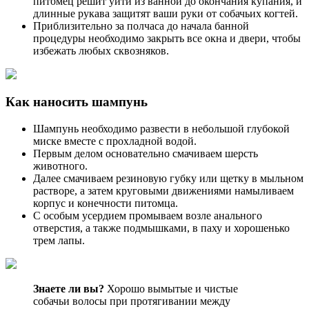
питомец решит уйти из ванной до окончания купания, и
длинные рукава защитят ваши руки от собачьих когтей.
Приблизительно за полчаса до начала банной
процедуры необходимо закрыть все окна и двери, чтобы
избежать любых сквозняков.
Как наносить шампунь
Шампунь необходимо развести в небольшой глубокой
миске вместе с прохладной водой.
Первым делом основательно смачиваем шерсть
животного.
Далее смачиваем резиновую губку или щетку в мыльном
растворе, а затем круговыми движениями намыливаем
корпус и конечности питомца.
С особым усердием промываем возле анального
отверстия, а также подмышками, в паху и хорошенько
трем лапы.
Знаете ли вы?
Хорошо вымытые и чистые
собачьи волосы при протягивании между