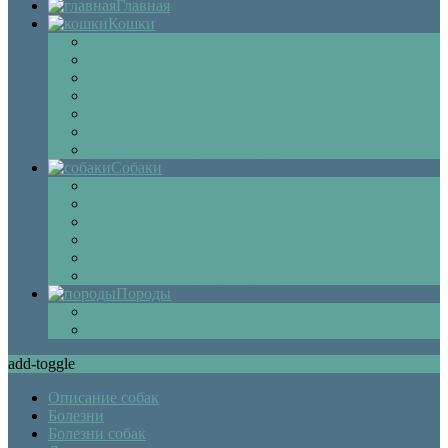
Главная
Кошки
Котята
Болезни
Здоровье
Поведение
Как выбрать
Содержание кошек
Беременность и роды кошки
Собаки
Щенки
Уход
Дрессировка
Болезни собак
Препараты и лекарства для собак
Беременность и роды собаки
Породы
Описание пород кошек
Описание собак
add-toggle
Описание собак
Болезни
Болезни собак