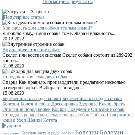
Просмотреть результаты
Загрузка ...
Популярные статьи
Как сделать дом для собаки теплым зимой?
Я люблю зиму, и моя собака тоже. Жара и влажность...
20.12.2022
Внутреннее строение собак
Скелет, или костная система Скелет собаки состоит из 289-292
костей...
31.08.2020
Поводок для выгула двух собак
Спарка Как правило, производители предлагают несколько
размеров сворки. Выбирают поводок...
15.08.2020
Беременность и роды кошки
Беременность и роды собаки
Болезни
Болезни собак
Дрессировка
Здоровье
Как выбрать
Описание пород кошек
Кошки
Поведение
Описание собак
Породы
Препараты и лекарства для собак
Собаки
Содержание
кошек
Уход
Щенки
Котята
Рубрики
Болезни
Болезни
Беременность и роды собаки
Без рубрики