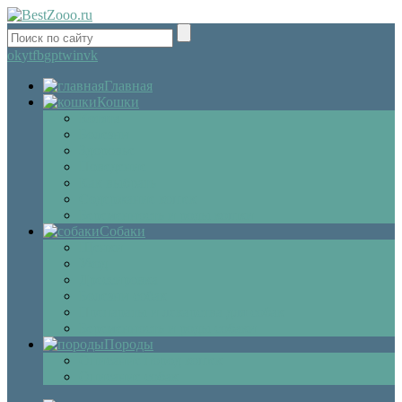
ok
yt
fb
gp
tw
in
vk
Главная
Кошки
Котята
Болезни
Здоровье
Поведение
Как выбрать
Содержание кошек
Беременность и роды кошки
Собаки
Щенки
Уход
Дрессировка
Болезни собак
Препараты и лекарства для собак
Беременность и роды собаки
Породы
Описание пород кошек
Описание собак