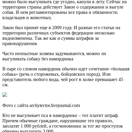
можно было выгуливать где угодно, канули в лету. Сейчас на
территории страны действует Закон о содержании и выгуле
собак. В нем регламентированы все права и обязанности
владельцев и животных.
Закон был принят еще в 2009 году. И разные его статьи на
территории различных субъектов федерации несколько
видоизменены. Так же как и суммы штрафов за
правонарушения.
Часто неопытные хозяева задумываются, можно ли
выгуливать собаку без намордника
В паре со словом намордник обычно идет сочетание «большая
собака» (речь о сторожевых, бойцовских пород). Или
представитель любого вида, чей рост в холке превышает 45
см.
Фото с сайта archytector.livejournal.com
Кто не выгуливает пса в наморднике – тот платит штраф.
Причем обычные граждане, нарушившие это правило,
заплатят 1 000 рублей, а госчиновники за тот же проступок
обязаны выплатить 3 000.