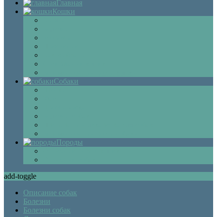
Главная
Кошки
Котята
Болезни
Здоровье
Поведение
Как выбрать
Содержание кошек
Беременность и роды кошки
Собаки
Щенки
Уход
Дрессировка
Болезни собак
Препараты и лекарства для собак
Беременность и роды собаки
Породы
Описание пород кошек
Описание собак
add-toggle
Описание собак
Болезни
Болезни собак