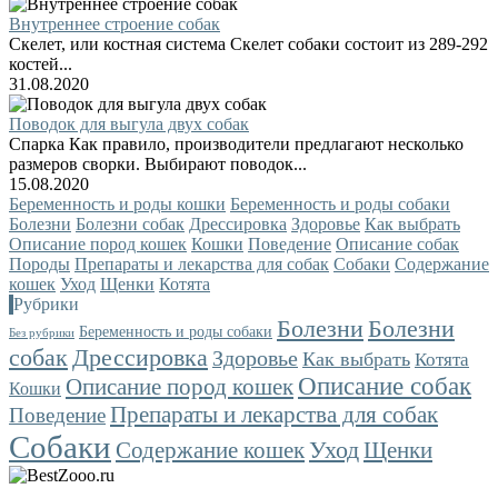
Внутреннее строение собак
Скелет, или костная система Скелет собаки состоит из 289-292
костей...
31.08.2020
Поводок для выгула двух собак
Спарка Как правило, производители предлагают несколько
размеров сворки. Выбирают поводок...
15.08.2020
Беременность и роды кошки
Беременность и роды собаки
Болезни
Болезни собак
Дрессировка
Здоровье
Как выбрать
Описание пород кошек
Кошки
Поведение
Описание собак
Породы
Препараты и лекарства для собак
Собаки
Содержание
кошек
Уход
Щенки
Котята
Рубрики
Болезни
Болезни
Беременность и роды собаки
Без рубрики
собак
Дрессировка
Здоровье
Как выбрать
Котята
Описание собак
Описание пород кошек
Кошки
Препараты и лекарства для собак
Поведение
Собаки
Уход
Содержание кошек
Щенки