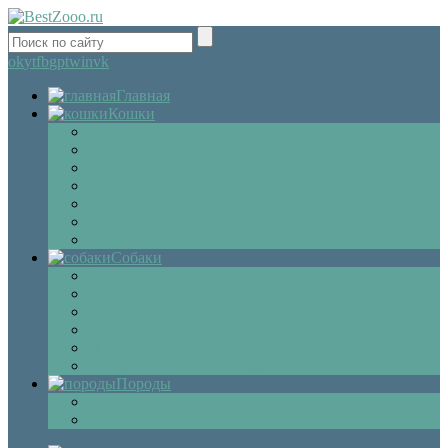
ok
yt
fb
gp
tw
in
vk
Главная
Кошки
Котята
Болезни
Здоровье
Поведение
Как выбрать
Содержание кошек
Беременность и роды кошки
Собаки
Щенки
Уход
Дрессировка
Болезни собак
Препараты и лекарства для собак
Беременность и роды собаки
Породы
Описание пород кошек
Описание собак