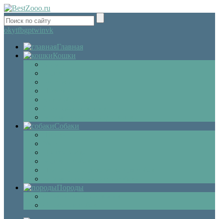
ok
yt
fb
gp
tw
in
vk
Главная
Кошки
Котята
Болезни
Здоровье
Поведение
Как выбрать
Содержание кошек
Беременность и роды кошки
Собаки
Щенки
Уход
Дрессировка
Болезни собак
Препараты и лекарства для собак
Беременность и роды собаки
Породы
Описание пород кошек
Описание собак