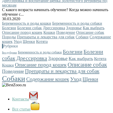
Дрессировка и воспитание щенка Золотистого ретривера по;
месяцам
С какого возраста начинать обучение? Когда можно начинать
обучение с...
30.03.2020
Беременность и роды кошки
Беременность и роды собаки
Болезни
Болезни собак
Дрессировка
Здоровье
Как выбрать
Описание пород кошек
Кошки
Поведение
Описание собак
Породы
Препараты и лекарства для собак
Собаки
Содержание
кошек
Уход
Щенки
Котята
Рубрики
Болезни
Болезни
Беременность и роды собаки
Без рубрики
собак
Дрессировка
Здоровье
Как выбрать
Котята
Описание собак
Описание пород кошек
Кошки
Препараты и лекарства для собак
Поведение
Собаки
Уход
Содержание кошек
Щенки
Контакты
Все статьи