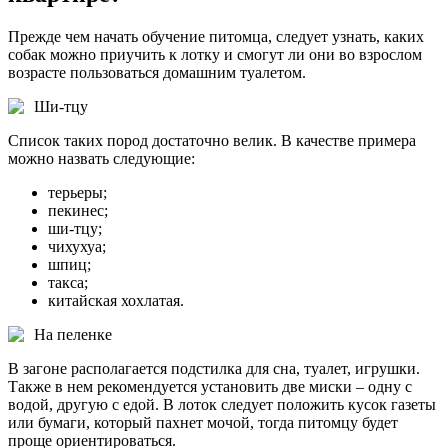
Прежде чем начать обучение питомца, следует узнать, каких
собак можно приучить к лотку и смогут ли они во взрослом
возрасте пользоваться домашним туалетом.
Ши-тцу
Список таких пород достаточно велик. В качестве примера
можно назвать следующие:
терьеры;
пекинес;
ши-тцу;
чихухуа;
шпиц;
такса;
китайская хохлатая.
На пеленке
В загоне располагается подстилка для сна, туалет, игрушки.
Также в нем рекомендуется установить две миски – одну с
водой, другую с едой. В лоток следует положить кусок газеты
или бумаги, который пахнет мочой, тогда питомцу будет
проще ориентироваться.