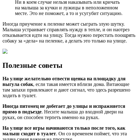
Ни в коем случае нельзя наказывать или кричать
на малыша за кучки и лужицы в неположенном
месте. Это не поможет, а то и усугубит ситуацию.
Иногда приучение к пеленке может сыграть злую шутку.
Малыша устраивает справлять нужду в тепле, и он наотрез
отказывается идти на улицу. Тогда нужно перестать поощрять
собаку за «дела» на пеленке, а делать это только на улице.
Полезные советы
На улице желательно отвести щенка на площадку для
выгула собак
, если такая имеется вблизи дома. Витающие
там запахи привлекают и дают сигнал, что здесь разрешено
ходить в туалет.
Иногда питомец не добегает до улицы и испражняется
прямо в подъезде
. Несите малыша до входной двери на
руках, он способен терпеть именно на руках.
На улице все игры начинаются только после того, как
малыш сходит в туалет
. Он со временем поймет, что эта
задача самая важная на прогулке.