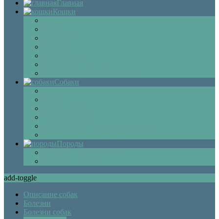
Главная
Кошки
Котята
Болезни
Здоровье
Поведение
Как выбрать
Содержание кошек
Беременность и роды кошки
Собаки
Щенки
Уход
Дрессировка
Болезни собак
Препараты и лекарства для собак
Беременность и роды собаки
Породы
Описание пород кошек
Описание собак
add-toggle
Описание собак
Болезни
Болезни собак