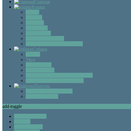
Главная
Кошки
Котята
Болезни
Здоровье
Поведение
Как выбрать
Содержание кошек
Беременность и роды кошки
Собаки
Щенки
Уход
Дрессировка
Болезни собак
Препараты и лекарства для собак
Беременность и роды собаки
Породы
Описание пород кошек
Описание собак
add-toggle
Описание собак
Болезни
Болезни собак