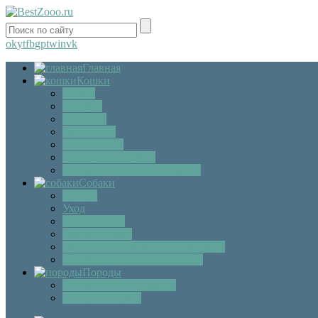
ok
yt
fb
gp
tw
in
vk
Главная
Кошки
Котята
Болезни
Здоровье
Поведение
Как выбрать
Содержание кошек
Беременность и роды кошки
Собаки
Щенки
Уход
Дрессировка
Болезни собак
Препараты и лекарства для собак
Беременность и роды собаки
Породы
Описание пород кошек
Описание собак