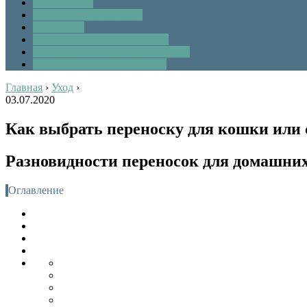
Дрессировка
Описание пород кошек
Поведение
Беременность и роды собаки
Препараты и лекарства для собак
Беременность и роды кошки
Главная
›
Уход
›
03.07.2020
Как выбрать переноску для кошки или 
Разновидности переносок для домашни
Оглавление