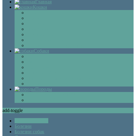
Главная
Кошки
Котята
Болезни
Здоровье
Поведение
Как выбрать
Содержание кошек
Беременность и роды кошки
Собаки
Щенки
Уход
Дрессировка
Болезни собак
Препараты и лекарства для собак
Беременность и роды собаки
Породы
Описание пород кошек
Описание собак
add-toggle
Описание собак
Болезни
Болезни собак