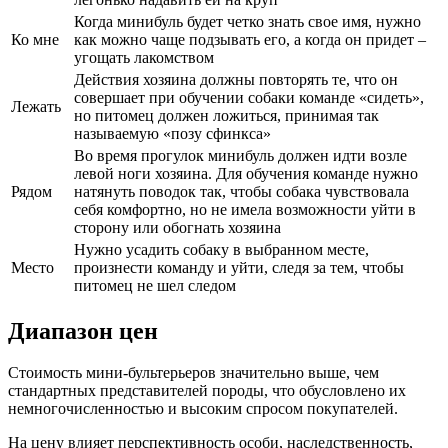
Когда минибуль будет четко знать свое имя, нужно
Ко мне
как можно чаще подзывать его, а когда он придет –
угощать лакомством
Действия хозяина должны повторять те, что он
совершает при обучении собаки команде «сидеть»,
Лежать
но питомец должен ложиться, принимая так
называемую «позу сфинкса»
Во время прогулок минибуль должен идти возле
левой ноги хозяина. Для обучения команде нужно
Рядом
натянуть поводок так, чтобы собака чувствовала
себя комфортно, но не имела возможности уйти в
сторону или обогнать хозяина
Нужно усадить собаку в выбранном месте,
Место
произнести команду и уйти, следя за тем, чтобы
питомец не шел следом
Диапазон цен
Стоимость мини-бультерьеров значительно выше, чем
стандартных представителей породы, что обусловлено их
немногочисленностью и высоким спросом покупателей.
На цену влияет перспективность особи, наследственность,