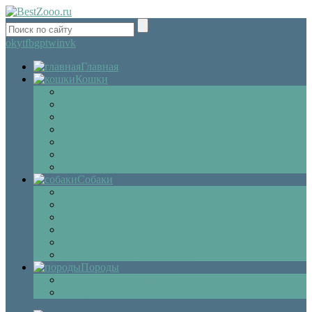
ok
yt
fb
gp
tw
in
vk
Главная
Кошки
Котята
Болезни
Здоровье
Поведение
Как выбрать
Содержание кошек
Беременность и роды кошки
Собаки
Щенки
Уход
Дрессировка
Болезни собак
Препараты и лекарства для собак
Беременность и роды собаки
Породы
Описание пород кошек
Описание собак