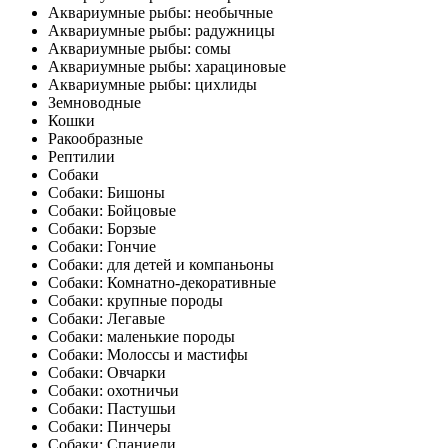
Аквариумные рыбы: необычные
Аквариумные рыбы: радужницы
Аквариумные рыбы: сомы
Аквариумные рыбы: харациновые
Аквариумные рыбы: цихлиды
Земноводные
Кошки
Ракообразные
Рептилии
Собаки
Собаки: Бишоны
Собаки: Бойцовые
Собаки: Борзые
Собаки: Гончие
Собаки: для детей и компаньоны
Собаки: Комнатно-декоративные
Собаки: крупные породы
Собаки: Легавые
Собаки: маленькие породы
Собаки: Молоссы и мастифы
Собаки: Овчарки
Собаки: охотничьи
Собаки: Пастушьи
Собаки: Пинчеры
Собаки: Спаниели