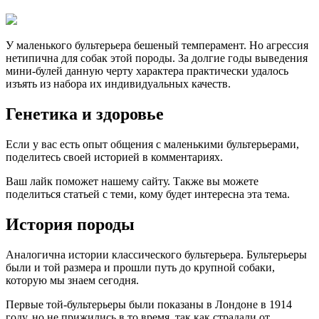
У маленького бультерьера бешеный темперамент. Но агрессия
нетипична для собак этой породы. За долгие годы выведения
мини-булей данную черту характера практически удалось
изъять из набора их индивидуальных качеств.
Генетика и здоровье
Если у вас есть опыт общения с маленькими бультерьерами,
поделитесь своей историей в комментариях.
Ваш лайк поможет нашему сайту. Также вы можете
поделиться статьей с теми, кому будет интересна эта тема.
История породы
Аналогична истории классического бультерьера. Бультерьеры
были и той размера и прошли путь до крупной собаки,
которую мы знаем сегодня.
Первые той-бультерьеры были показаны в Лондоне в 1914
году, но не прижились в то время, так как страдали от