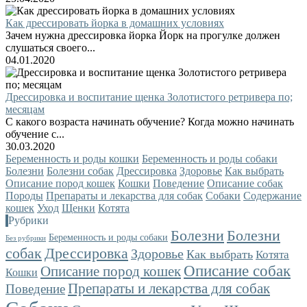
Как дрессировать йорка в домашних условиях
Зачем нужна дрессировка йорка Йорк на прогулке должен
слушаться своего...
04.01.2020
Дрессировка и воспитание щенка Золотистого ретривера по;
месяцам
С какого возраста начинать обучение? Когда можно начинать
обучение с...
30.03.2020
Беременность и роды кошки
Беременность и роды собаки
Болезни
Болезни собак
Дрессировка
Здоровье
Как выбрать
Описание пород кошек
Кошки
Поведение
Описание собак
Породы
Препараты и лекарства для собак
Собаки
Содержание
кошек
Уход
Щенки
Котята
Рубрики
Болезни
Болезни
Беременность и роды собаки
Без рубрики
собак
Дрессировка
Здоровье
Как выбрать
Котята
Описание собак
Описание пород кошек
Кошки
Препараты и лекарства для собак
Поведение