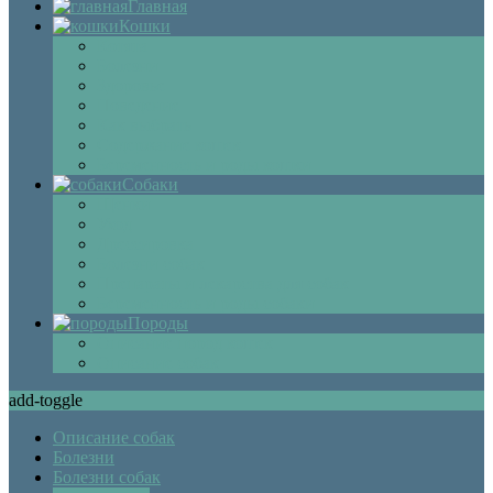
Главная
Кошки
Котята
Болезни
Здоровье
Поведение
Как выбрать
Содержание кошек
Беременность и роды кошки
Собаки
Щенки
Уход
Дрессировка
Болезни собак
Препараты и лекарства для собак
Беременность и роды собаки
Породы
Описание пород кошек
Описание собак
add-toggle
Описание собак
Болезни
Болезни собак