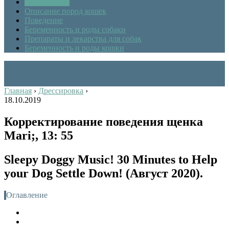
Дрессировка
Описание пород кошек
Поведение
Беременность и роды собаки
Препараты и лекарства для собак
Беременность и роды кошки
Главная
›
Дрессировка
›
18.10.2019
Корректирование поведения щенка
Mari;, 13: 55
Sleepy Doggy Music! 30 Minutes to Help
your Dog Settle Down! (Август 2020).
Оглавление