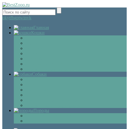
ok
yt
fb
gp
tw
in
vk
Главная
Кошки
Котята
Болезни
Здоровье
Поведение
Как выбрать
Содержание кошек
Беременность и роды кошки
Собаки
Щенки
Уход
Дрессировка
Болезни собак
Препараты и лекарства для собак
Беременность и роды собаки
Породы
Описание пород кошек
Описание собак