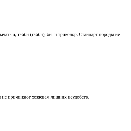
атый, тэбби (табби), би- и триколор. Стандарт породы не
ы не причиняют хозяевам лишних неудобств.