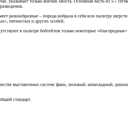
чае, указывает только кончик хвоста. Основная часть из 5-7 се
 разведения.
меет разнообразные – порода вобрала в себя всю палитру шерс
ых», пятнистых и других особей.
утствуют в палитре бобтейлов только некоторые «благородные» 
нстве выставочных систем: фавн, лиловый, шоколадный, циннам
общий стандарт.