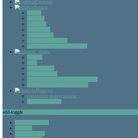
Главная
Кошки
Котята
Болезни
Здоровье
Поведение
Как выбрать
Содержание кошек
Беременность и роды кошки
Собаки
Щенки
Уход
Дрессировка
Болезни собак
Препараты и лекарства для собак
Беременность и роды собаки
Породы
Описание пород кошек
Описание собак
add-toggle
Описание собак
Болезни
Болезни собак