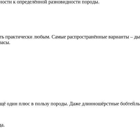
ности к определённой разновидности породы.
ыть практически любым. Самые распространённые варианты – дымч
расы.
 ещё один плюс в пользу породы. Даже длинношёрстные бобтейл
да.