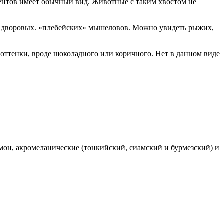
гментов имеет обычный вид. Животные с таким хвостом не
ти дворовых. «плебейских» мышеловов. Можно увидеть рыжих,
оттенки, вроде шоколадного или коричного. Нет в данном виде
он, акромеланические (тонкийский, сиамский и бурмезский) и