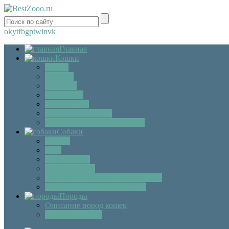
ok
yt
fb
gp
tw
in
vk
Главная
Кошки
Котята
Болезни
Здоровье
Поведение
Как выбрать
Содержание кошек
Беременность и роды кошки
Собаки
Щенки
Уход
Дрессировка
Болезни собак
Препараты и лекарства для собак
Беременность и роды собаки
Породы
Описание пород кошек
Описание собак