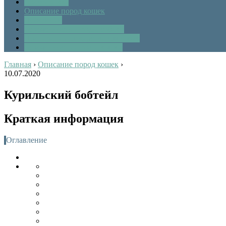
Дрессировка
Описание пород кошек
Поведение
Беременность и роды собаки
Препараты и лекарства для собак
Беременность и роды кошки
Главная
›
Описание пород кошек
›
10.07.2020
Курильский бобтейл
Краткая информация
Оглавление