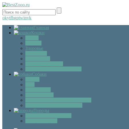
ok
yt
fb
gp
tw
in
vk
Главная
Кошки
Котята
Болезни
Здоровье
Поведение
Как выбрать
Содержание кошек
Беременность и роды кошки
Собаки
Щенки
Уход
Дрессировка
Болезни собак
Препараты и лекарства для собак
Беременность и роды собаки
Породы
Описание пород кошек
Описание собак