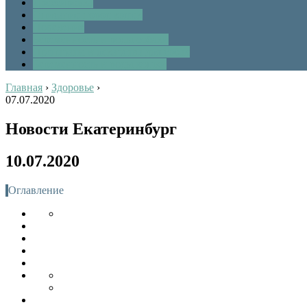
Дрессировка
Описание пород кошек
Поведение
Беременность и роды собаки
Препараты и лекарства для собак
Беременность и роды кошки
Главная
›
Здоровье
›
07.07.2020
Новости Екатеринбург
10.07.2020
Оглавление