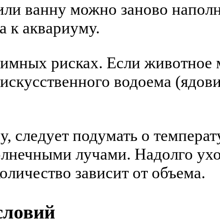
или ванну можно заново наполня
а к аквариуму.
аимных рисках. Если животное 
 искусственного водоема (ядов
ру, следует подумать о температ
лнечными лучами. Надолго уход
количество зависит от объема.
словий