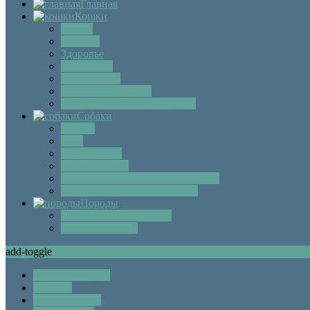
Главная
Кошки
Котята
Болезни
Здоровье
Поведение
Как выбрать
Содержание кошек
Беременность и роды кошки
Собаки
Щенки
Уход
Дрессировка
Болезни собак
Препараты и лекарства для собак
Беременность и роды собаки
Породы
Описание пород кошек
Описание собак
add-toggle
Описание собак
Болезни
Болезни собак