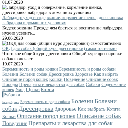
01.07.2020
Лабрадор: уход и содержание, кормление щенка, дрессировка
лабрадора в домашних условиях
Кодекс хозяина Прежде чем браться за воспитание лабрадора,
нужно усвоить...
29.06.2020
ОКД для собак (общий курс дрессировки) самостоятельно
Что такое общий курс дрессировки Общий курс дрессировки
собак включает...
19.07.2020
Беременность и роды кошки
Беременность и роды собаки
Болезни
Болезни собак
Дрессировка
Здоровье
Как выбрать
Описание пород кошек
Кошки
Поведение
Описание собак
Породы
Препараты и лекарства для собак
Собаки
Содержание
кошек
Уход
Щенки
Котята
Рубрики
Болезни
Болезни
Беременность и роды собаки
Без рубрики
собак
Дрессировка
Здоровье
Как выбрать
Котята
Описание собак
Описание пород кошек
Кошки
Препараты и лекарства для собак
Поведение