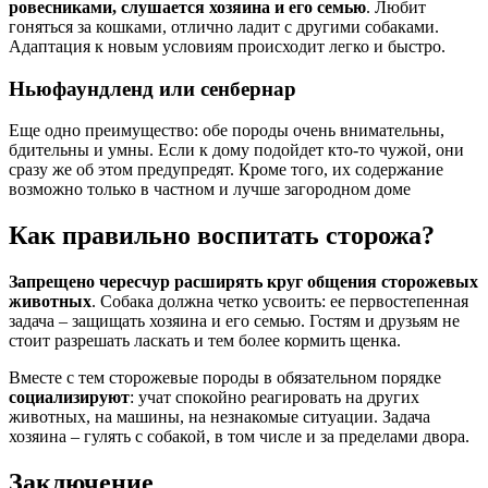
ровесниками, слушается хозяина и его семью
. Любит
гоняться за кошками, отлично ладит с другими собаками.
Адаптация к новым условиям происходит легко и быстро.
Ньюфаундленд или сенбернар
Еще одно преимущество: обе породы очень внимательны,
бдительны и умны. Если к дому подойдет кто-то чужой, они
сразу же об этом предупредят. Кроме того, их содержание
возможно только в частном и лучше загородном доме
Как правильно воспитать сторожа?
Запрещено чересчур расширять круг общения сторожевых
животных
. Собака должна четко усвоить: ее первостепенная
задача – защищать хозяина и его семью. Гостям и друзьям не
стоит разрешать ласкать и тем более кормить щенка.
Вместе с тем сторожевые породы в обязательном порядке
социализируют
: учат спокойно реагировать на других
животных, на машины, на незнакомые ситуации. Задача
хозяина – гулять с собакой, в том числе и за пределами двора.
Заключение