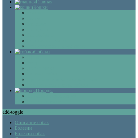
Главная
Кошки
Котята
Болезни
Здоровье
Поведение
Как выбрать
Содержание кошек
Беременность и роды кошки
Собаки
Щенки
Уход
Дрессировка
Болезни собак
Препараты и лекарства для собак
Беременность и роды собаки
Породы
Описание пород кошек
Описание собак
add-toggle
Описание собак
Болезни
Болезни собак