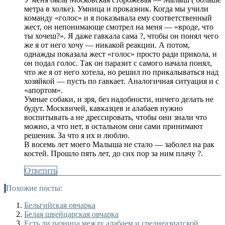
метра в холке). Умница и проказник. Когда мы учили
команду «голос» и я показывала ему соответственный
жест, он непонимающе смотрел на меня — «вроде, что
ты хочеш?». Я даже гавкала сама ?, чтобы он понял чего
же я от него хочу — никакой реакции. А потом,
однажды показала жест «голос» просто ради прикола, и
он подал голос. Так он паразит с самого начала понял,
что же я от него хотела, но решил по прикалываться над
хозяйкой — пусть по гавкает. Аналогичная ситуация и с
«апортом».
Умные собаки, и зря, без надобности, ничего делать не
будут. Москвичей, кавказцев и алабаев нужно
воспитывать а не дрессировать, чтобы они знали что
можно, а что нет, в остальном они сами принимают
решения. За что я их и люблю.
В восемь лет моего Малыша не стало — заболел на рак
костей. Прошло пять лет, до сих пор за ним плачу ?.
Ответить
Похожие посты:
Бельгийская овчарка
Белая швейцарская овчарка
Есть ли разница между алабаем и среднеазиатской