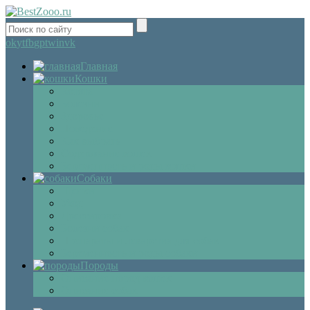
ok
yt
fb
gp
tw
in
vk
Главная
Кошки
Котята
Болезни
Здоровье
Поведение
Как выбрать
Содержание кошек
Беременность и роды кошки
Собаки
Щенки
Уход
Дрессировка
Болезни собак
Препараты и лекарства для собак
Беременность и роды собаки
Породы
Описание пород кошек
Описание собак