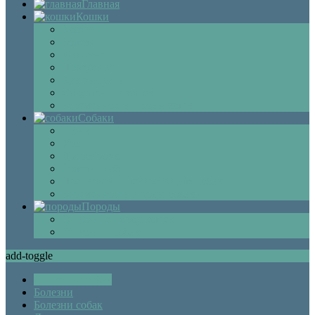
Главная
Кошки
Котята
Болезни
Здоровье
Поведение
Как выбрать
Содержание кошек
Беременность и роды кошки
Собаки
Щенки
Уход
Дрессировка
Болезни собак
Препараты и лекарства для собак
Беременность и роды собаки
Породы
Описание пород кошек
Описание собак
add-toggle
Описание собак
Болезни
Болезни собак