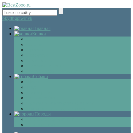
ok
yt
fb
gp
tw
in
vk
Главная
Кошки
Котята
Болезни
Здоровье
Поведение
Как выбрать
Содержание кошек
Беременность и роды кошки
Собаки
Щенки
Уход
Дрессировка
Болезни собак
Препараты и лекарства для собак
Беременность и роды собаки
Породы
Описание пород кошек
Описание собак