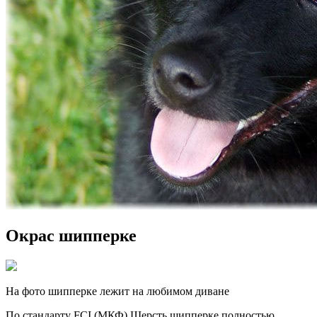
Окрас шипперке
На фото шипперке лежит на любимом диване
По стандарту FCI (МКФ) Шерсть шипперке полностью