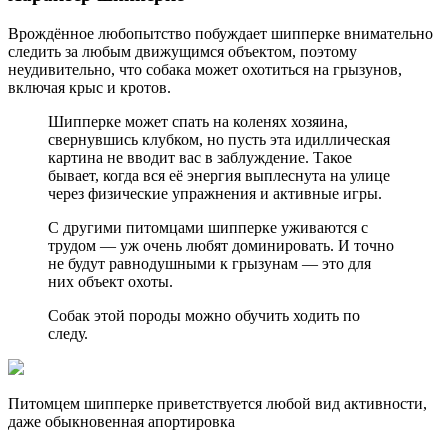
Врождённое любопытство побуждает шипперке внимательно
следить за любым движущимся объектом, поэтому
неудивительно, что собака может охотиться на грызунов,
включая крыс и кротов.
Шипперке может спать на коленях хозяина,
свернувшись клубком, но пусть эта идиллическая
картина не вводит вас в заблуждение. Такое
бывает, когда вся её энергия выплеснута на улице
через физические упражнения и активные игры.
С другими питомцами шипперке уживаются с
трудом — уж очень любят доминировать. И точно
не будут равнодушными к грызунам — это для
них объект охоты.
Собак этой породы можно обучить ходить по
следу.
Питомцем шипперке приветствуется любой вид активности,
даже обыкновенная апортировка