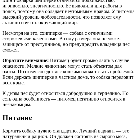
Мини-овчарка шипперке отличается подвижностью,
игривостью, энергичностью. Ее выводили для работы в
полях, поэтому она обладает неутомимым нравом. У питомца
высокий уровень любознательности, что позволяет ему
активно изучать окружающий мир.
Несмотря на это, схипперке — собака с отличными
сторожевыми качествами. В силу размера она не может
защищать от преступников, но предупредить владельца пес
сможет.
Обратите внимание!
Питомец будет громко лаять в случае
опасности. Мелкие животные могут стать объектом для
охоты. Поэтому соседство с кошками может стать проблемой.
Если держать шипперке в частном доме, то собака переловит
всех крыс.
К детям пес будет относиться добродушно и терпеливо. Но
есть одна особенность — питомец негативно относится к
незнакомцам.
Питание
Кормить собаку нужно стандартно. Лучший вариант — это
натуральный рацион. Он должен состоять из сырого мяса,