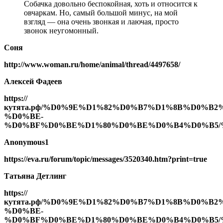
Собачка довольно беспокойная, хоть и относится к
овчаркам. Но, самый большой минус, на мой
взгляд — она очень звонкая и лаючая, просто
звонок неугомонный.
Соня
http://www.woman.ru/home/animal/thread/4497658/
Алексей Фадеев
https://
кутята.рф/%D0%9E%D1%82%D0%B7%D1%8B%D0%B2
%D0%BE-
%D0%BF%D0%BE%D1%80%D0%BE%D0%B4%D0%B5/
Anonymous1
https://eva.ru/forum/topic/messages/3520340.htm?print=true
Татьяна Детлинг
https://
кутята.рф/%D0%9E%D1%82%D0%B7%D1%8B%D0%B2
%D0%BE-
%D0%BF%D0%BE%D1%80%D0%BE%D0%B4%D0%B5/