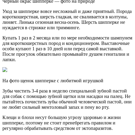
Черный окрас шипперке — фото на природе
Уход за шипперке вовсе несложный и даже приятный. Порода
короткошерстная, шерсть гладкая, не сваливается в колтуны,
линяет. Линька сезонная весна-осень. Шерсть шипперке не
нуждается в стрижке или тримминге.
Купать 1 раз в 2 месяца или по мере необходимости шампунем
для короткошерстных пород и кондиционером. Выставочные
особи купают 1 раз в 10 дней или перед самой выставкой.
После прогулок обязательно промывайте душем гениталии и
лапки.
На фото щенок шипперке с любитмой игрушкой
Зубы чистить 3-4 раза в неделю специальной зубной пастой
для собак с помощью зубной щетки или насадки на палец. Не
пытайтесь почистить зубы обычной человеческой пастой, они
не любят сильный ментоловый запах и пену во рту.
Клещи и блохи несут большую угрозу здоровью и жизни
шипперке, поэтому не стоит пренебрегать правилом и
регулярно обрабатывать средством от эктопаразитов.