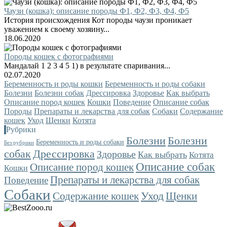
Чаузи (кошка): описание породы Ф1, Ф2, Ф3, Ф4, Ф5
История происхождения Кот породы чаузи проникает
уважением к своему хозяину...
18.06.2020
Породы кошек с фотографиями
Мандалай 1 2 3 4 5 1) в результате спаривания...
02.07.2020
Беременность и роды кошки
Беременность и роды собаки
Болезни
Болезни собак
Дрессировка
Здоровье
Как выбрать
Описание пород кошек
Кошки
Поведение
Описание собак
Породы
Препараты и лекарства для собак
Собаки
Содержание
кошек
Уход
Щенки
Котята
Рубрики
Болезни
Болезни
Беременность и роды собаки
Без рубрики
собак
Дрессировка
Здоровье
Как выбрать
Котята
Описание собак
Описание пород кошек
Кошки
Препараты и лекарства для собак
Поведение
Собаки
Уход
Содержание кошек
Щенки