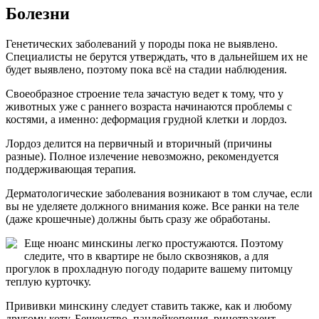
Болезни
Генетических заболеваний у породы пока не выявлено.
Специалисты не берутся утверждать, что в дальнейшем их не
будет выявлено, поэтому пока всё на стадии наблюдения.
Своеобразное строение тела зачастую ведет к тому, что у
животных уже с раннего возраста начинаются проблемы с
костями, а именно: деформация грудной клетки и лордоз.
Лордоз делится на первичный и вторичный (причины
разные). Полное излечение невозможно, рекомендуется
поддерживающая терапия.
Дерматологические заболевания возникают в том случае, если
вы не уделяете должного внимания коже. Все ранки на теле
(даже крошечные) должны быть сразу же обработаны.
Еще нюанс минскины легко простужаются. Поэтому
следите, что в квартире не было сквозняков, а для
прогулок в прохладную погоду подарите вашему питомцу
теплую курточку.
Прививки минскину следует ставить также, как и любому
другому коту. Бешенство, панлейкопения, ринотрахеит,