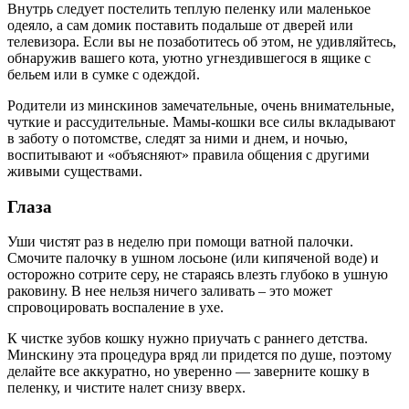
Внутрь следует постелить теплую пеленку или маленькое
одеяло, а сам домик поставить подальше от дверей или
телевизора. Если вы не позаботитесь об этом, не удивляйтесь,
обнаружив вашего кота, уютно угнездившегося в ящике с
бельем или в сумке с одеждой.
Родители из минскинов замечательные, очень внимательные,
чуткие и рассудительные. Мамы-кошки все силы вкладывают
в заботу о потомстве, следят за ними и днем, и ночью,
воспитывают и «объясняют» правила общения с другими
живыми существами.
Глаза
Уши чистят раз в неделю при помощи ватной палочки.
Смочите палочку в ушном лосьоне (или кипяченой воде) и
осторожно сотрите серу, не стараясь влезть глубоко в ушную
раковину. В нее нельзя ничего заливать – это может
спровоцировать воспаление в ухе.
К чистке зубов кошку нужно приучать с раннего детства.
Минскину эта процедура вряд ли придется по душе, поэтому
делайте все аккуратно, но уверенно — заверните кошку в
пеленку, и чистите налет снизу вверх.