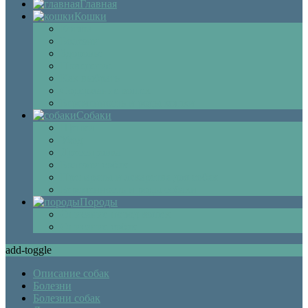
Главная
Кошки
Котята
Болезни
Здоровье
Поведение
Как выбрать
Содержание кошек
Беременность и роды кошки
Собаки
Щенки
Уход
Дрессировка
Болезни собак
Препараты и лекарства для собак
Беременность и роды собаки
Породы
Описание пород кошек
Описание собак
add-toggle
Описание собак
Болезни
Болезни собак