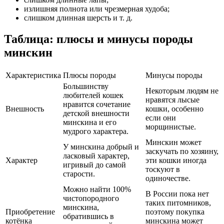
излишняя полнота или чрезмерная худоба;
слишком длинная шерсть и т. д.
Таблица: плюсы и минусы породы
минскин
Характеристика
Плюсы породы
Минусы породы
Большинству
Некоторым людям не
любителей кошек
нравятся лысые
нравится сочетание
Внешность
кошки, особенно
детской внешности
если они
минскина и его
морщинистые.
мудрого характера.
Минскин может
У минскина добрый и
заскучать по хозяину,
ласковый характер,
Характер
эти кошки иногда
игривый до самой
тоскуют в
старости.
одиночестве.
Можно найти 100%
В России пока нет
чистопородного
таких питомников,
минскина,
Приобретение
поэтому покупка
обратившись в
котёнка
минскина может