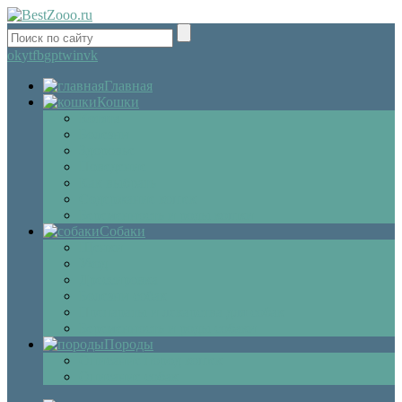
ok
yt
fb
gp
tw
in
vk
Главная
Кошки
Котята
Болезни
Здоровье
Поведение
Как выбрать
Содержание кошек
Беременность и роды кошки
Собаки
Щенки
Уход
Дрессировка
Болезни собак
Препараты и лекарства для собак
Беременность и роды собаки
Породы
Описание пород кошек
Описание собак