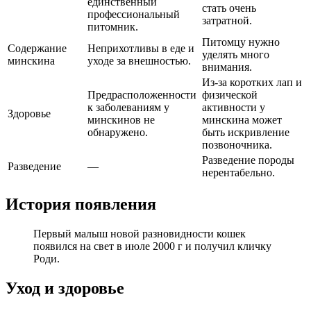
единственный
стать очень
профессиональный
затратной.
питомник.
Питомцу нужно
Содержание
Неприхотливы в еде и
уделять много
минскина
уходе за внешностью.
внимания.
Из-за коротких лап и
Предрасположенности
физической
к заболеваниям у
активности у
Здоровье
минскинов не
минскина может
обнаружено.
быть искривление
позвоночника.
Разведение породы
Разведение
—
нерентабельно.
История появления
Первый малыш новой разновидности кошек
появился на свет в июле 2000 г и получил кличку
Роди.
Уход и здоровье