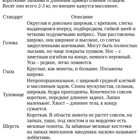
короткими лапками и длинным прямоугольным тельцем.
Весят они всего 2-3 кг, но внешне кажутся массивнее.
Стандарт
Описание
Округлая и довольно широкая, с крепким, слегка
выдающимся вперед, подбородком, гибкой шеей и
четкими подушечками вибрисс. Уши расставлены
широко, они широкие и высокие, со слегка
Голова
закругленными кончиками. Могут быть полностью
лысыми, но чаще покрыты пушком. Нос – с
заметным изгибом на конце, немного неровный.
Усы – редкие, легко ломаются.
Круглые, как монеты, и большие. Посажены
Глаза
широко.
Непропорциональное, с широкой грудной клеткой
и массивным задом. Спина мускулистая, сильная,
широкая, бедра приподняты. Конечности совсем
Туловище
короткие, передние длиннее задних. Лапки
маленькие. Хвост – длиннее тела, к концу
сужается.
Короткая. В области живота не растет совсем, на
лапках, ушах, под хвостом и на мордочке есть
Шерсть
меховые поинты. За забавные меховые кисточки
на лапках минскинов заводчики ласково называют
хоббитами.