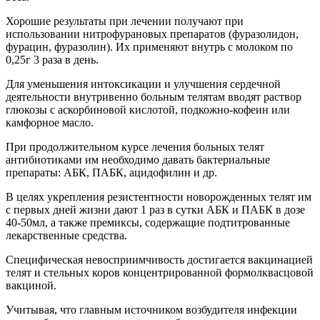
Хорошие результаты при лечении получают при
использовании нитрофурановых препаратов (фуразолидон,
фурацин, фуразолин). Их применяют внутрь с молоком по
0,25г 3 раза в день.
Для уменьшения интоксикации и улучшения сердечной
деятельности внутривенно больным телятам вводят раствор
глюкозы с аскорбиновой кислотой, подкожно-кофеин или
камфорное масло.
При продолжительном курсе лечения больных телят
антибиотиками им необходимо давать бактериальные
препараты: АБК, ПАБК, ацидофилин и др.
В целях укрепления резистентности новорожденных телят им
с первых дней жизни дают 1 раз в сутки АБК и ПАБК в дозе
40-50мл, а также премиксы, содержащие подтитрованные
лекарственные средства.
Специфическая невосприимчивость достигается вакцинацией
телят и стельных коров концентрированной формолквасцовой
вакциной.
Учитывая, что главным источником возбудителя инфекции