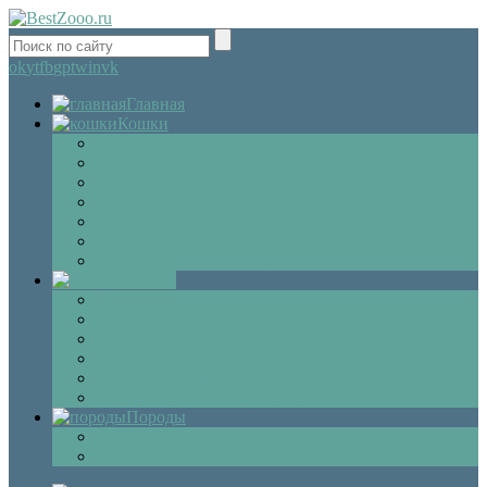
ok
yt
fb
gp
tw
in
vk
Главная
Кошки
Котята
Болезни
Здоровье
Поведение
Как выбрать
Содержание кошек
Беременность и роды кошки
Собаки
Щенки
Уход
Дрессировка
Болезни собак
Препараты и лекарства для собак
Беременность и роды собаки
Породы
Описание пород кошек
Описание собак