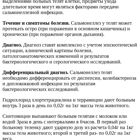
выделениями больных телят клетки, предметы ухода
длительное время могут являться факторами передачи
сальмонеллезной инфекции.
Течение и симптомы болезни.
Сальмонеллез у телят может
протекать остро (при поражении в основном кишечника) и
хронически (при поражение органов дыхания).
Диагноз.
Диагноз ставят комплексно с учетом эпизоотической
ситуации, клинической картины болезни,
патологоанатомических изменений и результатов
бактериологического и серологического исследований.
Дифференциальный диагноз.
Сальмонеллез телят
необходимо дифференцировать от диспепсии, колибактериоза
и диплококковой инфекции по результатам
бактериологических исследований.
Гидрохлорид хлортетрациклина и террамицин дают больным
внутрь 3 раза в день по 0,02г на 1кг массы тела животного.
Синтомицин выпаивают больным телятам с молоком или
водой 3раза в день с интервалами в 6часов. В первый раз
больному теленку дают ударную дозу из расчета 0,04г на 1кг
массы тела животного; второй и третий раз- по 0,02г на 1кг
веса.