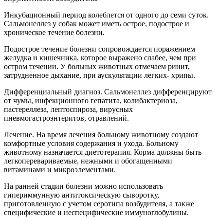
Инкубационный период колеблется от одного до семи суток.
Сальмонеллез у собак может иметь острое, подострое и
хроническое течение болезни.
Подострое течение болезни сопровождается поражением
желудка и кишечника, которое выражено слабее, чем при
остром течении. У больных животных отмечаем ринит,
затрудненное дыхание, при аускультации легких- хрипы.
Дифференциальный диагноз. Сальмонеллез дифференцируют
от чумы, инфекционного гепатита, колибактериоза,
пастереллеза, лептоспироза, вирусных
пневмогастроэнтеритов, отравлений.
Лечение. На время лечения больному животному создают
комфортные условия содержания и ухода. Больному
животному назначается диетотерапия. Корма должны быть
легкоперевариваемые, нежными и обогащенными
витаминами и микроэлементами.
На ранней стадии болезни можно использовать
гипериммунную антитоксическую сыворотку,
приготовленную с учетом серотипа возбудителя, а также
специфические и неспецифические иммуноглобулины.