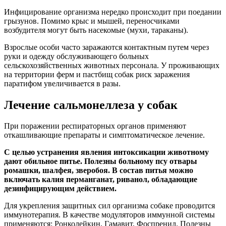
Инфицирование организма нередко происходит при поедании
грызунов. Помимо крыс и мышей, переносчиками
возбудителя могут быть насекомые (мухи, тараканы).
Взрослые особи часто заражаются контактным путем через
руки и одежду обслуживающего больных
сельскохозяйственных животных персонала. У проживающих
на территории ферм и пастбищ собак риск заражения
паратифом увеличивается в разы.
Лечение сальмонеллеза у собак
При поражении респираторных органов применяют
откашливающие препараты и симптоматическое лечение.
С целью устранения явления интоксикации животному
дают обильное питье. Полезны больному псу отвары
ромашки, шалфея, зверобоя. В состав питья можно
включать калия перманганат, риванол, обладающие
дезинфицирующим действием.
Для укрепления защитных сил организма собаке проводится
иммунотерапия. В качестве модуляторов иммунной системы
применяются: Ронколейкин, Гамавит, Фоспренил. Полезны