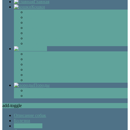
Главная
Кошки
Котята
Болезни
Здоровье
Поведение
Как выбрать
Содержание кошек
Беременность и роды кошки
Собаки
Щенки
Уход
Дрессировка
Болезни собак
Препараты и лекарства для собак
Беременность и роды собаки
Породы
Описание пород кошек
Описание собак
add-toggle
Описание собак
Болезни
Болезни собак