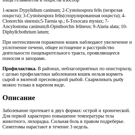
1-кокон Dypylidium caninum; 2-Cystoisospora felis (незрелая
ооциста); 3-Cystoisospora felis(спорулированная ооциста); 4-
Clonorchis sinensis;5-Taenia sp.; 6-Toxocara mystax; 7-
Ancylostoma caninum;8-Opisthorchis felineus; 9-Alaria alata; 10-
Diphyllcbothrium latum;
При интенсивном поражении кошек наблюдают увеличение и
уплотнение печени, общее истощение и расстройство
деятельности пищеварительного тракта, проявляющееся
поносом и запорами.
Профилактика.
В районах, неблагоприятных по описторхозу,
с целью профилактики заболевания кошек нельзя кормить
сырой и вяленой пресноводной рыбой. Скармливать рыбу
можно только в вареном виде.
Описание
Заболевание протекает в двух формах: острой и хронической.
Для первой характерно повышение температуры тела
животного, лихорадка. Сильная боль в правом подреберье.
Симптомы нарастают в течение 3 недель.