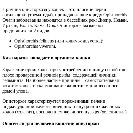
Причина описторхоза у кошек – это плоские черви-
сосальщики (трематоды), принадлежащие к роду Opisthorchis.
Очаги заболевания находятся в бассейнах рек: Днепр, Неман,
Иртыш, Волга. Кама, Обь. Описторхоз вызывают
представители 2 видов:
Opisthorchis felineus (или кошачья двуустка);
Opisthorchis viverrini.
Как паразит попадает в организм кошки
Заражение происходит при употреблении в пищу сырой или
плохо проваренной речной рыбы, содержащей личинки
гельминта. Наиболее частые причины – самостоятельная
«охота» кошек и скармливание животным принесенного
домой улова.
Описторхоз характеризуется поражениями печени,
поджелудочной железы, внешних и внутренних желчных
ходов (холагит), воспалением желчного пузыря (холецистит).
Опасен ли для человека кошачий описторхоз