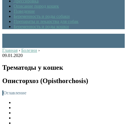
Дрессировка
Описание пород кошек
Поведение
Беременность и роды собаки
Препараты и лекарства для собак
Беременность и роды кошки
Главная
›
Болезни
›
09.01.2020
Трематоды у кошек
Описторхоз (Opisthorchosis)
Оглавление