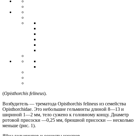
(
Opisthorchis felineus
).
Возбудитель — трематода Opisthorchis felineus из семейства
Opisthorchidae. Это небольшие гельминты длиной 8—13 и
шириной 1—2 мм, тело сужено к головному концу. Диаметр
ротовой присоски —0,25 мм, брюшной присоски — несколько
меньше (рис. 1).
Яйца гельминтов и ооцисты изоспор