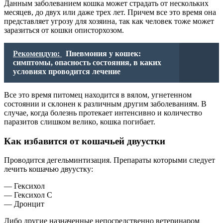
Данным заболеванием кошка может страдать от нескольких
месяцев, до двух или даже трех лет. Причем все это время она
представляет угрозу для хозяина, так как человек тоже может
заразиться от кошки описторхозом.
Рекомендую:
Пневмония у кошек:
симптомы, опасность состояния, в каких
условиях проводится лечение
Все это время питомец находится в вялом, угнетенном
состоянии и склонен к различным другим заболеваниям. В
случае, когда болезнь протекает интенсивно и количество
паразитов слишком велико, кошка погибает.
Как избавится от кошачьей двуустки
Проводится дегельминтизация. Препараты которыми следует
лечить кошачью двуустку:
— Гексихол
— Гексихол С
— Дронцит
Либо другие назначенные непосредственно ветеринаром