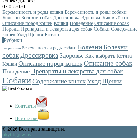
кошек: Диарея;...
03.05.2020
Беременность и роды кошки
Беременность и роды собаки
Болезни
Болезни собак
Дрессировка
Здоровье
Как выбрать
Описание пород кошек
Кошки
Поведение
Описание собак
Породы
Препараты и лекарства для собак
Собаки
Содержание
кошек
Уход
Щенки
Котята
Рубрики
Болезни
Болезни
Беременность и роды собаки
Без рубрики
собак
Дрессировка
Здоровье
Как выбрать
Котята
Описание собак
Описание пород кошек
Кошки
Препараты и лекарства для собак
Поведение
Собаки
Уход
Содержание кошек
Щенки
Контакты
Все статьи
© 2026 Все права защищены.
ok
yt
fb
gp
tw
in
vk