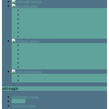
Главная
Кошки
Котята
Болезни
Здоровье
Поведение
Как выбрать
Содержание кошек
Беременность и роды кошки
Собаки
Щенки
Уход
Дрессировка
Болезни собак
Препараты и лекарства для собак
Беременность и роды собаки
Породы
Описание пород кошек
Описание собак
add-toggle
Описание собак
Болезни
Болезни собак