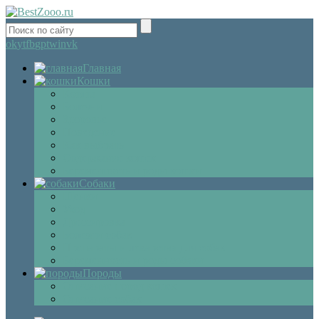
ok
yt
fb
gp
tw
in
vk
Главная
Кошки
Котята
Болезни
Здоровье
Поведение
Как выбрать
Содержание кошек
Беременность и роды кошки
Собаки
Щенки
Уход
Дрессировка
Болезни собак
Препараты и лекарства для собак
Беременность и роды собаки
Породы
Описание пород кошек
Описание собак