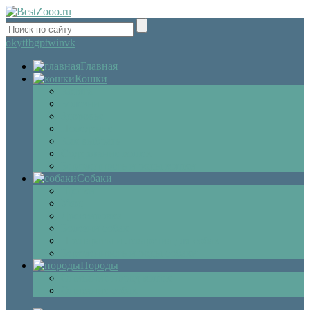
ok
yt
fb
gp
tw
in
vk
Главная
Кошки
Котята
Болезни
Здоровье
Поведение
Как выбрать
Содержание кошек
Беременность и роды кошки
Собаки
Щенки
Уход
Дрессировка
Болезни собак
Препараты и лекарства для собак
Беременность и роды собаки
Породы
Описание пород кошек
Описание собак