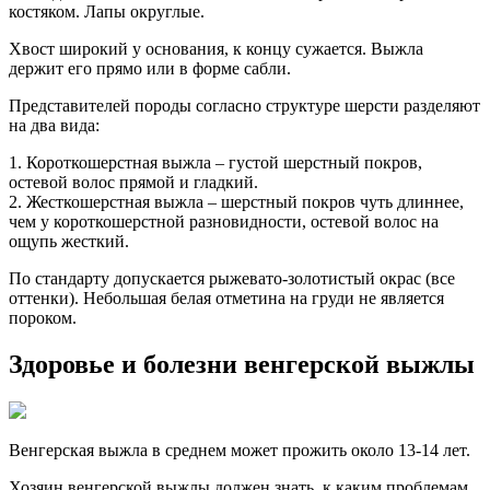
костяком. Лапы округлые.
Хвост широкий у основания, к концу сужается. Выжла
держит его прямо или в форме сабли.
Представителей породы согласно структуре шерсти разделяют
на два вида:
1. Короткошерстная выжла – густой шерстный покров,
остевой волос прямой и гладкий.
2. Жесткошерстная выжла – шерстный покров чуть длиннее,
чем у короткошерстной разновидности, остевой волос на
ощупь жесткий.
По стандарту допускается рыжевато-золотистый окрас (все
оттенки). Небольшая белая отметина на груди не является
пороком.
Здоровье и болезни венгерской выжлы
Венгерская выжла в среднем может прожить около 13-14 лет.
Хозяин венгерской выжлы должен знать, к каким проблемам