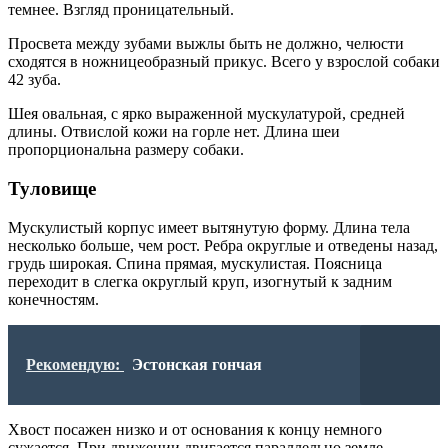
темнее. Взгляд проницательный.
Просвета между зубами выжлы быть не должно, челюсти
сходятся в ножницеобразный прикус. Всего у взрослой собаки
42 зуба.
Шея овальная, с ярко выраженной мускулатурой, средней
длины. Отвислой кожи на горле нет. Длина шеи
пропорциональна размеру собаки.
Туловище
Мускулистый корпус имеет вытянутую форму. Длина тела
несколько больше, чем рост. Ребра округлые и отведены назад,
грудь широкая. Спина прямая, мускулистая. Поясница
переходит в слегка округлый круп, изогнутый к задним
конечностям.
Рекомендую:
Эстонская гончая
Хвост посажен низко и от основания к концу немного
сужается. При движении двигается параллельно земле.