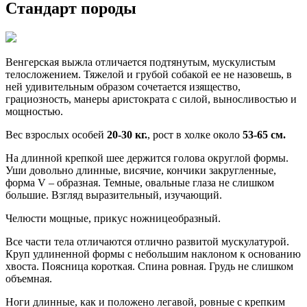
Стандарт породы
Венгерская выжла отличается подтянутым, мускулистым
телосложением. Тяжелой и грубой собакой ее не назовешь, в
ней удивительным образом сочетается изящество,
грациозность, манеры аристократа с силой, выносливостью и
мощностью.
Вес взрослых особей
20-30 кг.
, рост в холке около
53-65 см.
На длинной крепкой шее держится голова округлой формы.
Уши довольно длинные, висячие, кончики закругленные,
форма V – образная. Темные, овальные глаза не слишком
большие. Взгляд выразительный, изучающий.
Челюсти мощные, прикус ножницеобразный.
Все части тела отличаются отлично развитой мускулатурой.
Круп удлиненной формы с небольшим наклоном к основанию
хвоста. Поясница короткая. Спина ровная. Грудь не слишком
объемная.
Ноги длинные, как и положено легавой, ровные с крепким