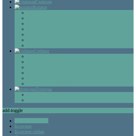
Главная
Кошки
Котята
Болезни
Здоровье
Поведение
Как выбрать
Содержание кошек
Беременность и роды кошки
Собаки
Щенки
Уход
Дрессировка
Болезни собак
Препараты и лекарства для собак
Беременность и роды собаки
Породы
Описание пород кошек
Описание собак
add-toggle
Описание собак
Болезни
Болезни собак