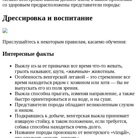
со здоровьем предрасположены представители породы:
Дрессировка и воспитание
Прислушайтесь к некоторым правилам, касаемо обучения:
Интересные факты
Выжлу из-за ее привычки все время что-то жевать,
грызть называют, шутя, «жвачным» животным.
Особенность венгерской легавой – это стремление все
время находиться рядом с хозяином или хотя — бы не
выпускать его из поля зрения.
Выжла способна прыгать, изменяя направление, а также
быстро ориентироваться и на воде, и на суше.
Представители породы обладают великолепным слухом
и нюхом.
Подкравшись к добыче, венгерская выжла принимает
изящную стойку, в таком положении, если требуется,
собака способна находиться очень долго.
Название породы произошло от венгерского «vizsgál»,
что означает «искать, изучать».