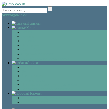
ok
yt
fb
gp
tw
in
vk
Главная
Кошки
Котята
Болезни
Здоровье
Поведение
Как выбрать
Содержание кошек
Беременность и роды кошки
Собаки
Щенки
Уход
Дрессировка
Болезни собак
Препараты и лекарства для собак
Беременность и роды собаки
Породы
Описание пород кошек
Описание собак