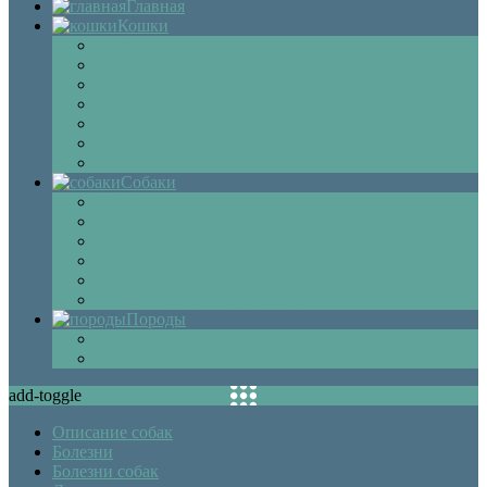
Главная
Кошки
Котята
Болезни
Здоровье
Поведение
Как выбрать
Содержание кошек
Беременность и роды кошки
Собаки
Щенки
Уход
Дрессировка
Болезни собак
Препараты и лекарства для собак
Беременность и роды собаки
Породы
Описание пород кошек
Описание собак
add-toggle
Описание собак
Болезни
Болезни собак