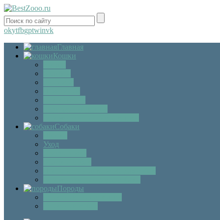
ok
yt
fb
gp
tw
in
vk
Главная
Кошки
Котята
Болезни
Здоровье
Поведение
Как выбрать
Содержание кошек
Беременность и роды кошки
Собаки
Щенки
Уход
Дрессировка
Болезни собак
Препараты и лекарства для собак
Беременность и роды собаки
Породы
Описание пород кошек
Описание собак