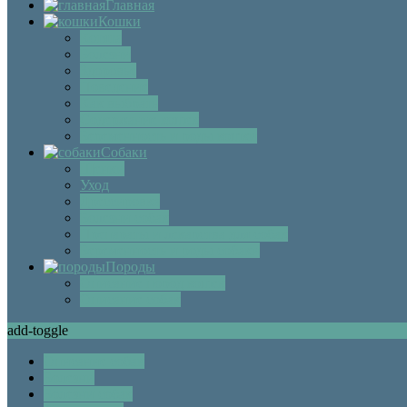
Главная
Кошки
Котята
Болезни
Здоровье
Поведение
Как выбрать
Содержание кошек
Беременность и роды кошки
Собаки
Щенки
Уход
Дрессировка
Болезни собак
Препараты и лекарства для собак
Беременность и роды собаки
Породы
Описание пород кошек
Описание собак
add-toggle
Описание собак
Болезни
Болезни собак