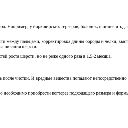
ород. Например, у йоркширских терьеров, болонок, шпицев и т.
и между пальцами, корректировка длины бороды и челки, выстр
рашивания шерсти.
й роста шерсти, но не реже одного раза в 1,5-2 месяца.
ь после чистки. И вредные вещества попадают непосредственно
го необходимо приобрести когтерез подходящего размера и форм