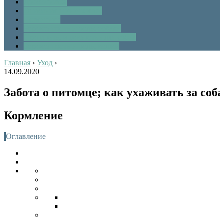
Дрессировка
Описание пород кошек
Поведение
Беременность и роды собаки
Препараты и лекарства для собак
Беременность и роды кошки
Главная
›
Уход
›
14.09.2020
Забота о питомце; как ухаживать за с
Кормление
Оглавление