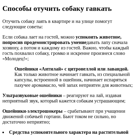
Способы отучить собаку гавкать
Отучить собаку лаять в квартире и на улице помогут
следующие советы:
Если собака лает на гостей, можно
успокоить животное,
попросив продемонстрировать умение
давать лапу сначала
хозяину, а потом и каждому из гостей. Важно, чтобы каждый
гость похвалил собаку, громко и искренне произнеся слово
«Молодец!»;
Ошейники «Антилай» с цитронеллой или лавандой.
Как только животное начинает гавкать, из специальной
капсулы, встроенной в ошейник, начинает испаряться
пахучее аромамасло, чей запах неприятен для животных;
Ультразвуковые ошейники
– реагируют на лай, издавая
неприятный звук, который кажется собакам устрашающим;
Ошейники-электрошокеры
– срабатывают при учащении
движений собачьей гортани. Бьют током не сильно, но
достаточно неприятно;
Средства успокоительного характера на растительной