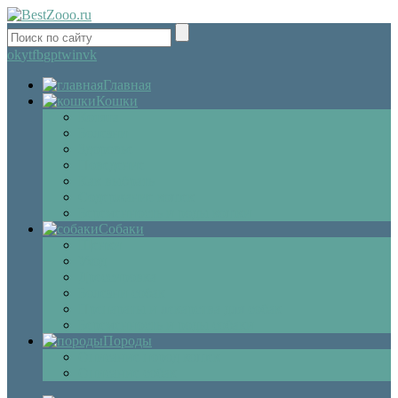
ok
yt
fb
gp
tw
in
vk
Главная
Кошки
Котята
Болезни
Здоровье
Поведение
Как выбрать
Содержание кошек
Беременность и роды кошки
Собаки
Щенки
Уход
Дрессировка
Болезни собак
Препараты и лекарства для собак
Беременность и роды собаки
Породы
Описание пород кошек
Описание собак