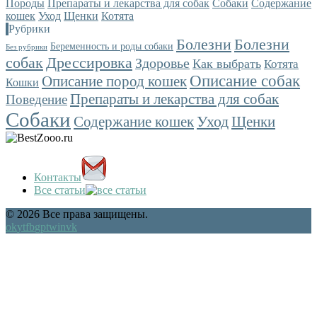
Породы
Препараты и лекарства для собак
Собаки
Содержание
кошек
Уход
Щенки
Котята
Рубрики
Болезни
Болезни
Беременность и роды собаки
Без рубрики
собак
Дрессировка
Здоровье
Как выбрать
Котята
Описание собак
Описание пород кошек
Кошки
Препараты и лекарства для собак
Поведение
Собаки
Уход
Содержание кошек
Щенки
Контакты
Все статьи
© 2026 Все права защищены.
ok
yt
fb
gp
tw
in
vk