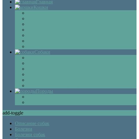
Главная
Кошки
Котята
Болезни
Здоровье
Поведение
Как выбрать
Содержание кошек
Беременность и роды кошки
Собаки
Щенки
Уход
Дрессировка
Болезни собак
Препараты и лекарства для собак
Беременность и роды собаки
Породы
Описание пород кошек
Описание собак
add-toggle
Описание собак
Болезни
Болезни собак