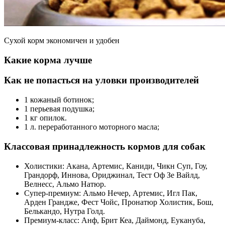
Сухой корм экономичен и удобен
Какие корма лучше
Как не попасться на уловки производителей
1 кожаный ботинок;
1 перьевая подушка;
1 кг опилок.
1 л. переработанного моторного масла;
Классовая принадлежность кормов для собак
Холистики: Акана, Артемис, Каниди, Чикн Суп, Гоу,
Грандорф, Иннова, Ориджинал, Тест Оф Зе Вайлд,
Велнесс, Альмо Натюр.
Супер-премиум: Альмо Нечер, Артемис, Игл Пак,
Арден Грандже, Фест Чойс, Пронатюр Холистик, Бош,
Белькандо, Нутра Голд.
Премиум-класс: Анф, Брит Кеа, Даймонд, Еукануба,