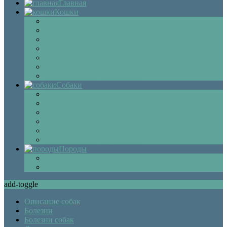
Главная
Кошки
Котята
Болезни
Здоровье
Поведение
Как выбрать
Содержание кошек
Беременность и роды кошки
Собаки
Щенки
Уход
Дрессировка
Болезни собак
Препараты и лекарства для собак
Беременность и роды собаки
Породы
Описание пород кошек
Описание собак
add-toggle
Описание собак
Болезни
Болезни собак