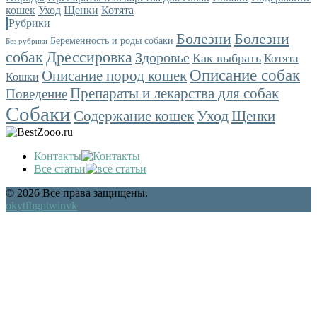
кошек
Уход
Щенки
Котята
Рубрики
Болезни
Болезни
Беременность и роды собаки
Без рубрики
собак
Дрессировка
Здоровье
Как выбрать
Котята
Описание собак
Описание пород кошек
Кошки
Препараты и лекарства для собак
Поведение
Собаки
Уход
Содержание кошек
Щенки
Контакты
Все статьи
© 2026 Все права защищены.
ok
yt
fb
gp
tw
in
vk