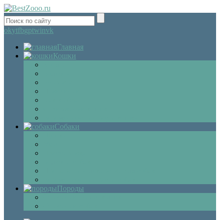
ok
yt
fb
gp
tw
in
vk
Главная
Кошки
Котята
Болезни
Здоровье
Поведение
Как выбрать
Содержание кошек
Беременность и роды кошки
Собаки
Щенки
Уход
Дрессировка
Болезни собак
Препараты и лекарства для собак
Беременность и роды собаки
Породы
Описание пород кошек
Описание собак